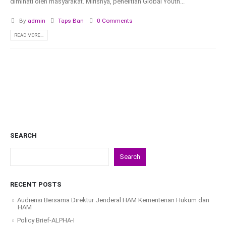
diminati oleh masyarakat. Mirisnya, penelitian Global Youth...
By
admin
Taps Ban
0 Comments
READ MORE...
SEARCH
Search
RECENT POSTS
Audiensi Bersama Direktur Jenderal HAM Kementerian Hukum dan
HAM
Policy Brief-ALPHA-I