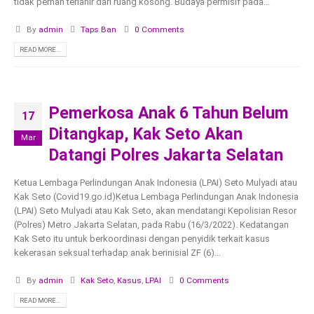
tidak pernah terlahir dari ruang kosong. Budaya permisif pada...
By
admin
Taps Ban
0 Comments
READ MORE...
Pemerkosa Anak 6 Tahun Belum
17
Ditangkap, Kak Seto Akan
Mar
Datangi Polres Jakarta Selatan
Ketua Lembaga Perlindungan Anak Indonesia (LPAI) Seto Mulyadi atau
Kak Seto (Covid19.go.id)Ketua Lembaga Perlindungan Anak Indonesia
(LPAI) Seto Mulyadi atau Kak Seto, akan mendatangi Kepolisian Resor
(Polres) Metro Jakarta Selatan, pada Rabu (16/3/2022). Kedatangan
Kak Seto itu untuk berkoordinasi dengan penyidik terkait kasus
kekerasan seksual terhadap anak berinisial ZF (6)...
By
admin
Kak Seto
,
Kasus
,
LPAI
0 Comments
READ MORE...