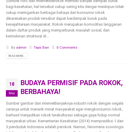
Sumber foto dari internetMerokok memiliki banyak dampak buruk
bagi kesehatan, hal tersebut cukup sering kita dengar meskipun tidak
cukup meringankan berbagai bahaya dari konsumsi rokok
dikarenakan produk tersebut dapat berdampak buruk pada
kesejahteraan masyarakat. Rokok merupakan komoditas langganan
dalam daftar produk yang memperburuk masalah sosial, dan
kemiskinan struktural di...
By
admin
Taps Ban
0 Comments
READ MORE...
BUDAYA PERMISIF PADA ROKOK,
18
BERBAHAYA!
Mar
Sumber gambar dari internetBanyaknya industri rokok dengan segala
caranya untuk menarik minat masyarakat agar mengkonsumsi rokok,
berhasil menjadikan rokok terakulturasi sebagai gaya hidup normal
masyarakat urban. Kementerian Kesehatan (2014) memprediksi 1 dari
3 penduduk Indonesia adalah perokok. Namun, fenomena sosiologis