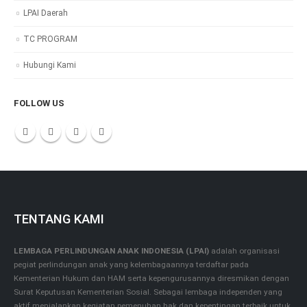
LPAI Daerah
TC PROGRAM
Hubungi Kami
FOLLOW US
TENTANG KAMI
LEMBAGA PERLINDUNGAN ANAK INDONESIA (LPAI)
adalah organisasi
pegiat perlindungan anak yang kelembagaannya terdaftar pada
Kementerian Hukum dan HAM serta kepengurusannya diresmikan dengan
Surat Keputusan Kementerian Sosial. Sebagai lembaga independen yang
aktif menjalankan kegiatan pemenuhan hak dan kepentingan terbaik untuk