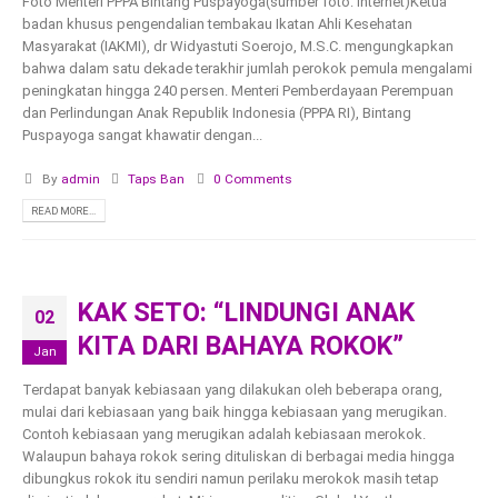
Foto Menteri PPPA Bintang Puspayoga(sumber foto: internet)Ketua
badan khusus pengendalian tembakau Ikatan Ahli Kesehatan
Masyarakat (IAKMI), dr Widyastuti Soerojo, M.S.C. mengungkapkan
bahwa dalam satu dekade terakhir jumlah perokok pemula mengalami
peningkatan hingga 240 persen. Menteri Pemberdayaan Perempuan
dan Perlindungan Anak Republik Indonesia (PPPA RI), Bintang
Puspayoga sangat khawatir dengan...
By
admin
Taps Ban
0 Comments
READ MORE...
KAK SETO: “LINDUNGI ANAK
02
KITA DARI BAHAYA ROKOK”
Jan
Terdapat banyak kebiasaan yang dilakukan oleh beberapa orang,
mulai dari kebiasaan yang baik hingga kebiasaan yang merugikan.
Contoh kebiasaan yang merugikan adalah kebiasaan merokok.
Walaupun bahaya rokok sering dituliskan di berbagai media hingga
dibungkus rokok itu sendiri namun perilaku merokok masih tetap