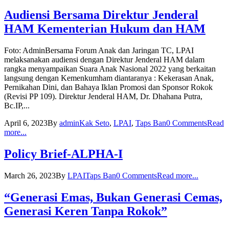
Audiensi Bersama Direktur Jenderal
HAM Kementerian Hukum dan HAM
Foto: AdminBersama Forum Anak dan Jaringan TC, LPAI
melaksanakan audiensi dengan Direktur Jenderal HAM dalam
rangka menyampaikan Suara Anak Nasional 2022 yang berkaitan
langsung dengan Kemenkumham diantaranya : Kekerasan Anak,
Pernikahan Dini, dan Bahaya Iklan Promosi dan Sponsor Rokok
(Revisi PP 109). Direktur Jenderal HAM, Dr. Dhahana Putra,
Bc.IP,...
April 6, 2023
By
admin
Kak Seto
,
LPAI
,
Taps Ban
0 Comments
Read
more...
Policy Brief-ALPHA-I
March 26, 2023
By
LPAI
Taps Ban
0 Comments
Read more...
“Generasi Emas, Bukan Generasi Cemas,
Generasi Keren Tanpa Rokok”