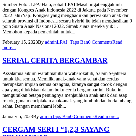
Sumber Foto : LPAIHalo, sobat LPAI!Masih ingat enggak nih
dengan Kongres Anak Indonesia 2022 di Jakarta pada November
2022 lalu?Yap! Kongres yang menghadirkan perwakilan anak dari
seluruh provinsi di Indonesia secara hybrid itu telah menghasilkan 9
poin Suara Anak Nasional 2022. Simak suara mereka yuk!1.
Memohon kepada pemerintah untuk...
February 15, 2023
By
admin
LPAI
,
Taps Ban
0 Comments
Read
more...
SERIAL CERITA BERGAMBAR
Assalamualaikum warahmatullahi wabarokatuh, Salam Sejahtera
untuk kita semua, Memiliki anak-anak yang sehat dan cerdas
merupakan impian semua orangtua, kiranya sangat cocok dengan
apa yang dilukiskan dalam buku cerita bergambar ini. Buku ini
menguraikan betapa pentingnya menjauhkan anak-anak dari asap
rokok, guna menciptakan anak-anak yang tumbuh dan berkembang
sehat. Dengan memahami lebih...
January 5, 2023
By
admin
Taps Ban
0 Comments
Read more...
CERGAM SERI I “1,2,3 SAYANG