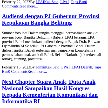
February 22, 2023
By
LPAI
Kak Seto
,
LPAI
,
Taps Ban
0
Comments
Read more...
Audiensi dengan PJ Gubernur Provinsi
Kepulauan Bangka Belitung
Sumber foto lpai Dalam rangka menggali permasalahan anak di
provinsi Kep. Bangka Belitung, (Babel). LPAI bersama LPA
provinsi Babel melakukan audiensi dengan Bapak Dr.Ir. Ridwan
Djamaludin M.Sc selaku PJ Gubernur Provinsi Babel. Dalam
diskusi singkat Bapak gubernur menyampaikan kompleksnya
permasalahan anak-anak di Babel. Selain Narkoba (tak terkecuali
rokok), stunting, prostitusi...
February 16, 2023
By
admin
Kak Seto
,
LPAI
,
LPAI Daerah
,
Taps
Ban
0 Comments
Read more...
Next Chapter Suara Anak, Duta Anak
Nasional Sampaikan Hasil Kongres
Kepada Kementerian Komunikasi dan
Informatika RI