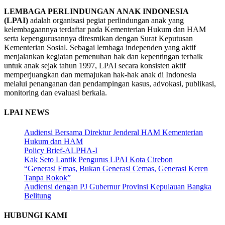
LEMBAGA PERLINDUNGAN ANAK INDONESIA
(LPAI)
adalah organisasi pegiat perlindungan anak yang
kelembagaannya terdaftar pada Kementerian Hukum dan HAM
serta kepengurusannya diresmikan dengan Surat Keputusan
Kementerian Sosial. Sebagai lembaga independen yang aktif
menjalankan kegiatan pemenuhan hak dan kepentingan terbaik
untuk anak sejak tahun 1997, LPAI secara konsisten aktif
memperjuangkan dan memajukan hak-hak anak di Indonesia
melalui penanganan dan pendampingan kasus, advokasi, publikasi,
monitoring dan evaluasi berkala.
LPAI NEWS
Audiensi Bersama Direktur Jenderal HAM Kementerian
Hukum dan HAM
Policy Brief-ALPHA-I
Kak Seto Lantik Pengurus LPAI Kota Cirebon
“Generasi Emas, Bukan Generasi Cemas, Generasi Keren
Tanpa Rokok”
Audiensi dengan PJ Gubernur Provinsi Kepulauan Bangka
Belitung
HUBUNGI KAMI