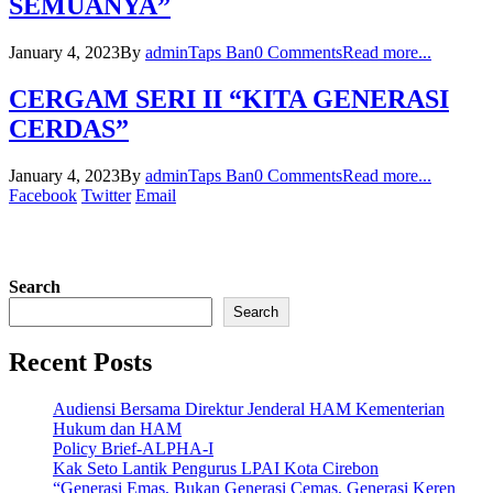
SEMUANYA”
January 4, 2023
By
admin
Taps Ban
0 Comments
Read more...
CERGAM SERI II “KITA GENERASI
CERDAS”
January 4, 2023
By
admin
Taps Ban
0 Comments
Read more...
Facebook
Twitter
Email
Search
Search
Recent Posts
Audiensi Bersama Direktur Jenderal HAM Kementerian
Hukum dan HAM
Policy Brief-ALPHA-I
Kak Seto Lantik Pengurus LPAI Kota Cirebon
“Generasi Emas, Bukan Generasi Cemas, Generasi Keren