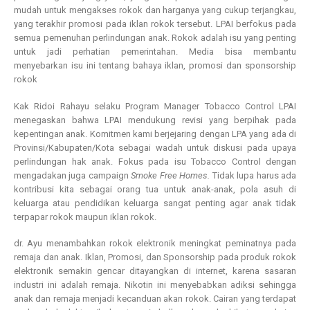
mudah untuk mengakses rokok dan harganya yang cukup terjangkau,
yang terakhir promosi pada iklan rokok tersebut. LPAI berfokus pada
semua pemenuhan perlindungan anak. Rokok adalah isu yang penting
untuk jadi perhatian pemerintahan. Media bisa membantu
menyebarkan isu ini tentang bahaya iklan, promosi dan sponsorship
rokok
Kak Ridoi Rahayu selaku Program Manager Tobacco Control LPAI
menegaskan bahwa LPAI mendukung revisi yang berpihak pada
kepentingan anak. Komitmen kami berjejaring dengan LPA yang ada di
Provinsi/Kabupaten/Kota sebagai wadah untuk diskusi pada upaya
perlindungan hak anak. Fokus pada isu Tobacco Control dengan
mengadakan juga campaign
Smoke Free Homes.
Tidak lupa harus ada
kontribusi kita sebagai orang tua untuk anak-anak, pola asuh di
keluarga atau pendidikan keluarga sangat penting agar anak tidak
terpapar rokok maupun iklan rokok.
dr. Ayu menambahkan rokok elektronik meningkat peminatnya pada
remaja dan anak. Iklan, Promosi, dan Sponsorship pada produk rokok
elektronik semakin gencar ditayangkan di internet, karena sasaran
industri ini adalah remaja. Nikotin ini menyebabkan adiksi sehingga
anak dan remaja menjadi kecanduan akan rokok. Cairan yang terdapat