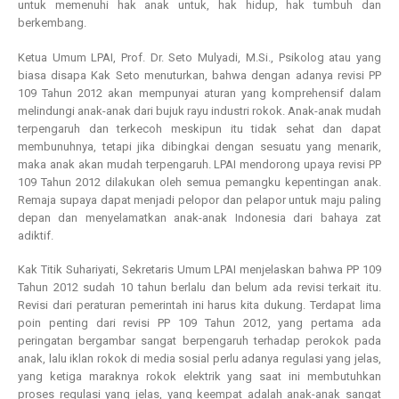
untuk memenuhi hak anak untuk, hak hidup, hak tumbuh dan
berkembang.
Ketua Umum LPAI, Prof. Dr. Seto Mulyadi, M.Si., Psikolog atau yang
biasa disapa Kak Seto menuturkan, bahwa dengan adanya revisi PP
109 Tahun 2012 akan mempunyai aturan yang komprehensif dalam
melindungi anak-anak dari bujuk rayu industri rokok. Anak-anak mudah
terpengaruh dan terkecoh meskipun itu tidak sehat dan dapat
membunuhnya, tetapi jika dibingkai dengan sesuatu yang menarik,
maka anak akan mudah terpengaruh. LPAI mendorong upaya revisi PP
109 Tahun 2012 dilakukan oleh semua pemangku kepentingan anak.
Remaja supaya dapat menjadi pelopor dan pelapor untuk maju paling
depan dan menyelamatkan anak-anak Indonesia dari bahaya zat
adiktif.
Kak Titik Suhariyati, Sekretaris Umum LPAI menjelaskan bahwa PP 109
Tahun 2012 sudah 10 tahun berlalu dan belum ada revisi terkait itu.
Revisi dari peraturan pemerintah ini harus kita dukung. Terdapat lima
poin penting dari revisi PP 109 Tahun 2012, yang pertama ada
peringatan bergambar sangat berpengaruh terhadap perokok pada
anak, lalu iklan rokok di media sosial perlu adanya regulasi yang jelas,
yang ketiga maraknya rokok elektrik yang saat ini membutuhkan
proses regulasi yang jelas, yang keempat adalah anak-anak sangat