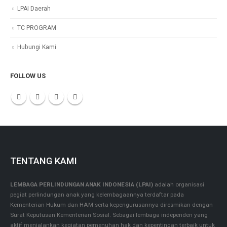
LPAI Daerah
TC PROGRAM
Hubungi Kami
FOLLOW US
TENTANG KAMI
LEMBAGA PERLINDUNGAN ANAK INDONESIA (LPAI)
adalah organisasi
pegiat perlindungan anak yang kelembagaannya terdaftar pada
Kementerian Hukum dan HAM serta kepengurusannya diresmikan dengan
Surat Keputusan Kementerian Sosial. Sebagai lembaga independen yang
aktif menjalankan kegiatan pemenuhan hak dan kepentingan terbaik untuk