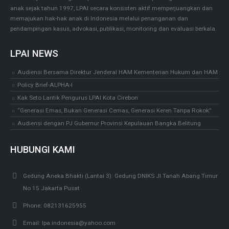
anak sejak tahun 1997, LPAI secara konsisten aktif memperjuangkan dan
memajukan hak-hak anak di Indonesia melalui penanganan dan
pendampingan kasus, advokasi, publikasi, monitoring dan evaluasi berkala.
LPAI NEWS
Audiensi Bersama Direktur Jenderal HAM Kementerian Hukum dan HAM
Policy Brief-ALPHA-I
Kak Seto Lantik Pengurus LPAI Kota Cirebon
“Generasi Emas, Bukan Generasi Cemas, Generasi Keren Tanpa Rokok”
Audiensi dengan PJ Gubernur Provinsi Kepulauan Bangka Belitung
HUBUNGI KAMI
Gedung Aneka Bhakti (Lantai 3):
Gedung DNIKS Jl Tanah Abang Timur
No 15 Jakarta Pusat
Phone:
082131625955
Email:
lpa.indonesia@yahoo.com