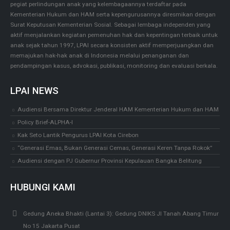
pegiat perlindungan anak yang kelembagaannya terdaftar pada
Kementerian Hukum dan HAM serta kepengurusannya diresmikan dengan
Surat Keputusan Kementerian Sosial. Sebagai lembaga independen yang
aktif menjalankan kegiatan pemenuhan hak dan kepentingan terbaik untuk
anak sejak tahun 1997, LPAI secara konsisten aktif memperjuangkan dan
memajukan hak-hak anak di Indonesia melalui penanganan dan
pendampingan kasus, advokasi, publikasi, monitoring dan evaluasi berkala.
LPAI NEWS
Audiensi Bersama Direktur Jenderal HAM Kementerian Hukum dan HAM
Policy Brief-ALPHA-I
Kak Seto Lantik Pengurus LPAI Kota Cirebon
“Generasi Emas, Bukan Generasi Cemas, Generasi Keren Tanpa Rokok”
Audiensi dengan PJ Gubernur Provinsi Kepulauan Bangka Belitung
HUBUNGI KAMI
Gedung Aneka Bhakti (Lantai 3):
Gedung DNIKS Jl Tanah Abang Timur
No 15 Jakarta Pusat