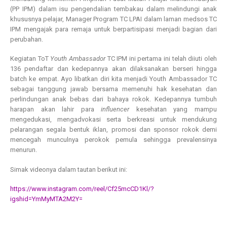
(PP IPM) dalam isu pengendalian tembakau dalam melindungi anak
khususnya pelajar, Manager Program TC LPAI dalam laman medsos TC
IPM mengajak para remaja untuk berpartisipasi menjadi bagian dari
perubahan.
Kegiatan ToT
Youth Ambassador
TC IPM ini pertama ini telah diiuti oleh
136 pendaftar dan kedepannya akan dilaksanakan berseri hingga
batch ke empat. Ayo libatkan diri kita menjadi Youth Ambassador TC
sebagai tanggung jawab bersama memenuhi hak kesehatan dan
perlindungan anak bebas dari bahaya rokok. Kedepannya tumbuh
harapan akan lahir para
influencer
kesehatan yang mampu
mengedukasi, mengadvokasi serta berkreasi untuk mendukung
pelarangan segala bentuk iklan, promosi dan sponsor rokok demi
mencegah munculnya perokok pemula sehingga prevalensinya
menurun.
Simak videonya dalam tautan berikut ini:
https://www.instagram.com/reel/Cf25mcCD1Kl/?
igshid=YmMyMTA2M2Y=