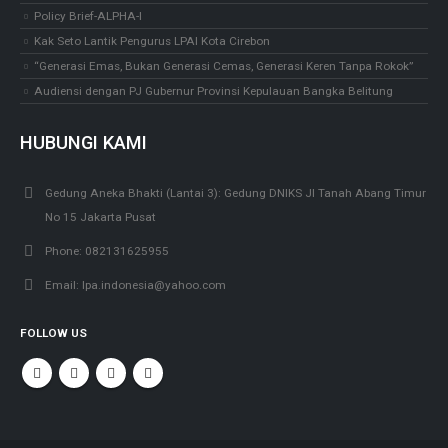
Policy Brief-ALPHA-I
Kak Seto Lantik Pengurus LPAI Kota Cirebon
“Generasi Emas, Bukan Generasi Cemas, Generasi Keren Tanpa Rokok”
Audiensi dengan PJ Gubernur Provinsi Kepulauan Bangka Belitung
HUBUNGI KAMI
Gedung Aneka Bhakti (Lantai 3):
Gedung DNIKS Jl Tanah Abang Timur
No 15 Jakarta Pusat
Phone:
082131625955
Email:
lpa.indonesia@yahoo.com
FOLLOW US