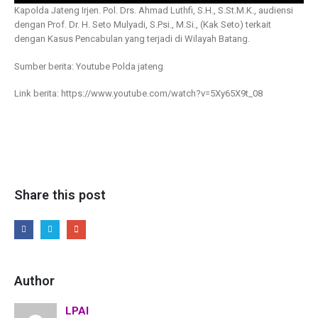
Kapolda Jateng Irjen. Pol. Drs. Ahmad Luthfi, S.H., S.St.M.K., audiensi
dengan Prof. Dr. H. Seto Mulyadi, S.Psi., M.Si., (Kak Seto) terkait
dengan Kasus Pencabulan yang terjadi di Wilayah Batang.
Sumber berita: Youtube Polda jateng
Link berita: https://www.youtube.com/watch?v=5Xy65X9t_08
Share this post
Author
LPAI