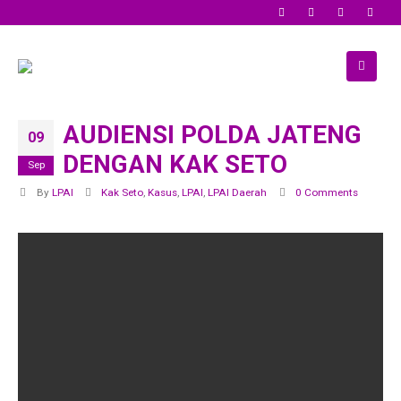
AUDIENSI POLDA JATENG
09
DENGAN KAK SETO
Sep
By
LPAI
Kak Seto
,
Kasus
,
LPAI
,
LPAI Daerah
0 Comments