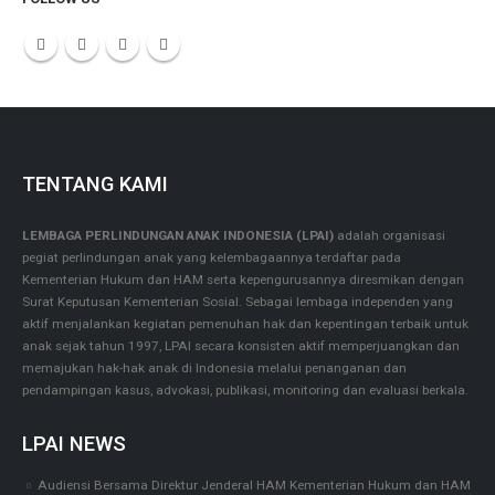
TENTANG KAMI
LEMBAGA PERLINDUNGAN ANAK INDONESIA (LPAI)
adalah organisasi
pegiat perlindungan anak yang kelembagaannya terdaftar pada
Kementerian Hukum dan HAM serta kepengurusannya diresmikan dengan
Surat Keputusan Kementerian Sosial. Sebagai lembaga independen yang
aktif menjalankan kegiatan pemenuhan hak dan kepentingan terbaik untuk
anak sejak tahun 1997, LPAI secara konsisten aktif memperjuangkan dan
memajukan hak-hak anak di Indonesia melalui penanganan dan
pendampingan kasus, advokasi, publikasi, monitoring dan evaluasi berkala.
LPAI NEWS
Audiensi Bersama Direktur Jenderal HAM Kementerian Hukum dan HAM