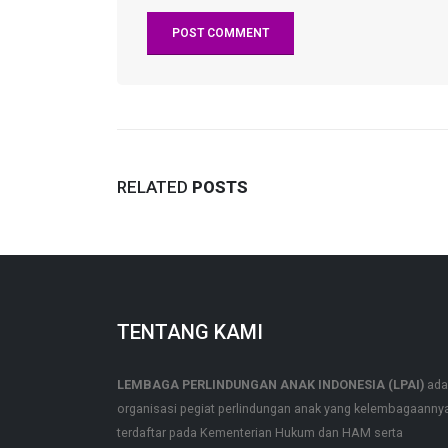
RELATED
POSTS
TENTANG KAMI
LEMBAGA PERLINDUNGAN ANAK INDONESIA (LPAI)
ada
organisasi pegiat perlindungan anak yang kelembagaanny
terdaftar pada Kementerian Hukum dan HAM serta