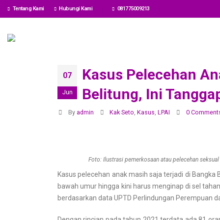
Tentang Kami
Hubungi Kami
‎081775009213
Kasus Pelecehan An
07
Belitung, Ini Tangga
Jun
By
admin
Kak Seto
,
Kasus
,
LPAI
0 Comment
Foto: Ilustrasi pemerkosaan atau pelecehan seksua
Kasus
pelecehan anak
masih saja terjadi di
Bangka B
bawah umur hingga kini harus menginap di sel taha
berdasarkan data UPTD Perlindungan Perempuan 
Dengan rincian pada tahun 2021 terdata ada 81 ora