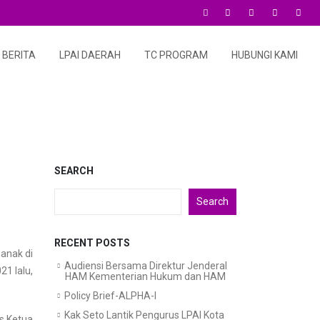
BERITA
LPAI DAERAH
TC PROGRAM
HUBUNGI KAMI
SEARCH
Search
RECENT POSTS
anak di
Audiensi Bersama Direktur Jenderal
1 lalu,
HAM Kementerian Hukum dan HAM
Policy Brief-ALPHA-I
Kak Seto Lantik Pengurus LPAI Kota
us Ketua