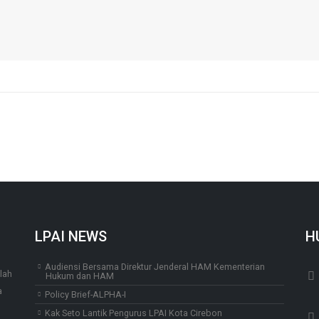
LPAI NEWS
H
Audiensi Bersama Direktur Jenderal HAM Kementerian
lah
Hukum dan HAM
a
Policy Brief-ALPHA-I
Kak Seto Lantik Pengurus LPAI Kota Cirebon