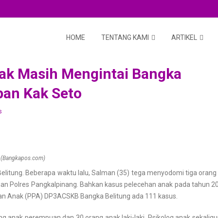
HOME
TENTANG KAMI
ARTIKEL
ak Masih Mengintai Bangka
pan Kak Seto
s
l (Bangkapos.com)
elitung
.
Beberapa waktu lalu, Salman (35) tega menyodomi tiga orang 
nan Polres Pangkalpinang.
Bahkan kasus
pelecehan anak
pada tahun 202
dan Anak (PPA) DP3ACSKB
Bangka Belitung
ada 111 kasus.
ng anak perempuan dan 30 orang anak laki-laki.
Psikolog anak sekalig