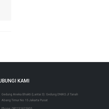
UBUNGI KAMI
Gedung Aneka Bhakti (Lantai 3):
Gedung DNIKS Jl Tanah
Abang Timur No 15 Jakarta Pusat
Phone:
082131625955