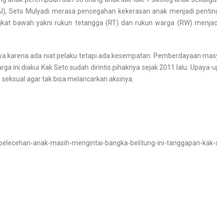
), Seto Mulyadi merasa pencegahan kekerasan anak menjadi pentin
at bawah yakni rukun tetangga (RT) dan rukun warga (RW) menjadi
anya karena ada niat pelaku tetapi ada kesempatan.
Pemberdayaan masy
ga ini diakui
Kak Seto
sudah dirintis pihaknya sejak 2011 lalu.
Upaya-up
 seksual agar tak bisa melancarkan aksinya.
pelecehan-anak-masih-mengintai-bangka-belitung-ini-tanggapan-kak-